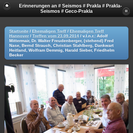
Erinnerungen an # Seismos # Prakla # Prakla-
Seismos # Geco-Prakla
Startseite
/
Ehemaligen Treff
/
Ehemaligen Treff
Hannover
/
Treffen vom 23.09.2014
/
v.l.n.r.: Adolf
Mittermair, Dr. Walter Freudenberger, (stehend) Fred
Nase, Bernd Strauch, Christian Stahlberg, Dankwart
Heitland, Wolfram Demmig, Harald Sieber, Friedhelm
Becker