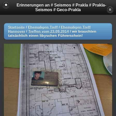
Erinnerungen an # Seismos # Prakla # Prakla-
Seismos # Geco-Prakla
Startseite
/
Ehemaligen Treff
/
Ehemaligen Treff
Hannover
/
Treffen vom 23.09.2014
/
wir brauchten
tatsächlich einen libyschen Führerschein!