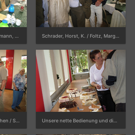
Schmuhl, Reinhold / Baumann, Annerose / Hoffmann, Harry
Schrader, Horst, K. / Foltz, Margitta / Onasch, H.-J. / Hagen, Siegfried
geduldiges Schlange stehen / Stern, Dr. Wolfgang / Meyer, Hans Herwald / Schröder, Horst / Dettmann, Jürgen / Baumann, Annerose
Unsere nette Bedienung und die obligatorischen Torten