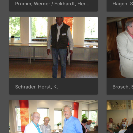
Prümm, Werner / Eckhardt, Hermann / Schrader, Horst / Lichter, Dieter / Talke, Herbert / Schröder, Horst / Baerfacker, Gerth / Lehmann, Horst-Weerd / Schulze-Gattermann, Dr. Rolf
Schrader, Horst, K.