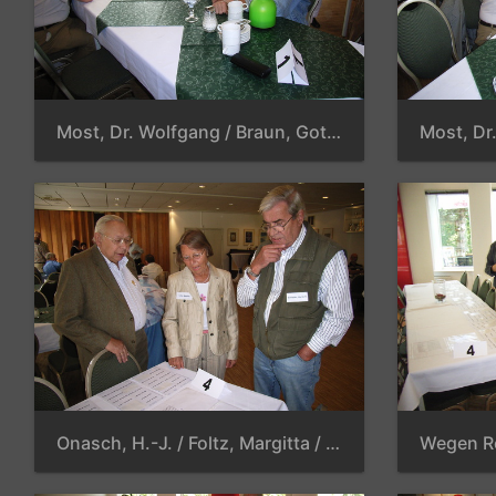
Most, Dr. Wolfgang / Braun, Gotthard / Klenke, Manfred / Wille, Reinhard / Helberg, Harald / Jachmann, Detlef
Onasch, H.-J. / Foltz, Margitta / Schrader, Horst, K.