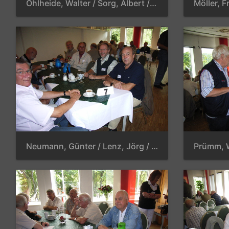
Ohlheide, Walter / Sorg, Albert / Fricke, Rolf / Heitland, Dankwart
Neumann, Günter / Lenz, Jörg / Dettmann, Jürgen / Meinicke, Günter / Meyer, Hans-Herwald / Otte, Jürgen