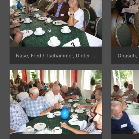
Nase, Fred / Tschammer, Dieter / Schröder, Kurt / Rauch, Dr. Klausheinz / Foltz, Margitta