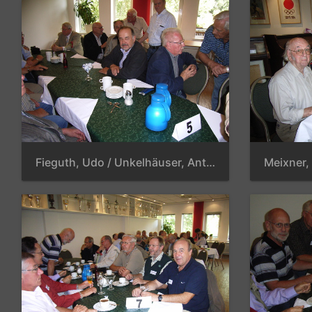
Fieguth, Udo / Unkelhäuser, Anton / Vach, Jürgen / Helberg, Harald / Narius, Horst / Mittermair, Adolf / Reinhold, Hans-Joachim / Schmuhl, Reinhold