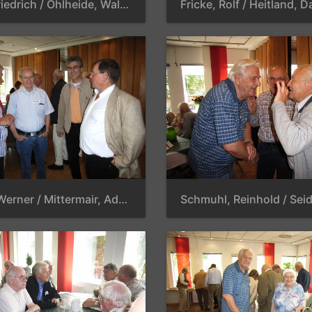
Möller, Friedrich / Ohlheide, Walter / Sorg, Albert / Fricke, Rolf
Prümm, Werner / Mittermair, Adolf / Masche, Bernd / Ott, Dieter