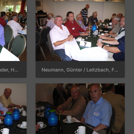
Meixner, Dr. Erich / Schrader, Horst, K. / Seidel, Erwin / Schön, Wilfried / Kromrei, Hans-Georg / Schlonski, Steffen / Engelmann, Helga
Neumann, Günter / Leitzbach, Frank / Großmann, Manfred / Lenz, Jörg / Schwamm, Günter / Ahmad, Masroor / Meinicke, Günter / Dettmann, Jürgen / Meyer, Hans-Herwald