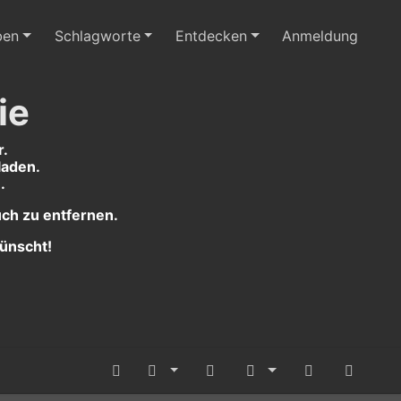
ben
Schlagworte
Entdecken
Anmeldung
ie
r.
laden.
.
uch zu entfernen.
ünscht!