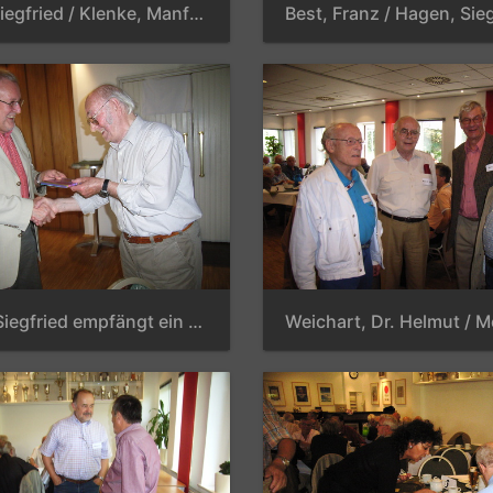
Hagen, Siegfried / Klenke, Manfred / Wille, Reinhard / Helberg, Heidrun / Helberg, Harald / Jachmann, Detlef / Mittermair, Adolf
Brosch, Siegfried empfängt ein Geschenk von Meixner, Dr. Erich