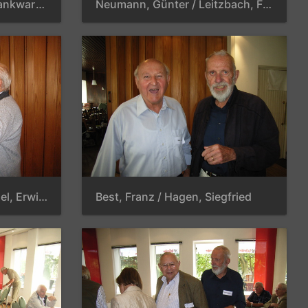
Fricke, Rolf / Heitland, Dankwart / Fieguth, Udo / Unkelhäuser, Anton / Vach, Jürgen / Reinhold, Hans-Joachim
Neumann, Günter / Leitzbach, Frank / Großmann, Manfred / Lenz, Jörg
Schmuhl, Reinhold / Seidel, Erwin / Schön, Wilfried
Best, Franz / Hagen, Siegfried