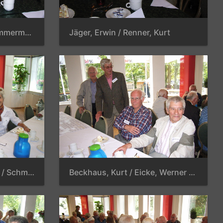
Enders, Claus-Peter / Zimmermann, Gerda / Stern, Dr. Wolfgang / Dostmann, Hans
Jäger, Erwin / Renner, Kurt
Reinhold, Hans-Joachim / Schmidt, Cordula / Schroer, Ingrid
Beckhaus, Kurt / Eicke, Werner / Wiemer, Siegfried / Ochse, Gerhard