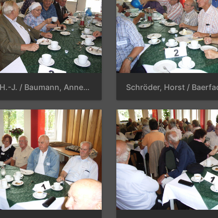
Onasch, H.-J. / Baumann, Annerose / Schmuhl, Reinhold / Ueberschar, Hans-Joachim / Hoffmann, Harry