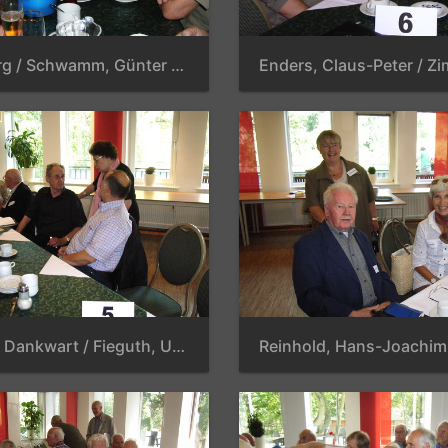
Lenz, Jörg / Schwamm, Günter / Ahmad, Masroor / Meinicke, Günter / Dettmann, Jürgen
Heitland, Dankwart / Fieguth, Udo / Unkelhäuser, Anton / Vach, Jürgen / Most, Christiane / Narius, Horst