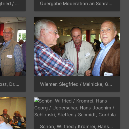
Best, Franz / Hagen, Siegfried / Most, Christiane / Most, Dr. Wolfgang / Braun, Gotthard / Elzener, Dieter
Übergabe Moderation an Schrader, Horst, K. von Meixner, Dr. Erich
Weichart, Dr. Helmut / Most, Dr. Wolfgang / Eicke, Werner / Elzener, Dieter
Wiemer, Siegfried / Meinicke, Günter / Rauch, Dr. Klausheinz
Schön, Wilfried / Kromrei, Hans-Georg / Ueberschar, Hans-Joachim / Schlonski, Steffen / Schmidt, Cordula