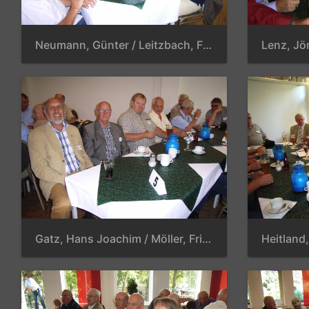
Neumann, Günter / Leitzbach, Frank / Lenz, Jörg / Ahmad, Masroor / Meinicke, Günter / Dettmann, Jürgen / Meyer, Hans-Herwald / Otte, Jürgen
Gatz, Hans Joachim / Möller, Friedrich / Ohlheide, Walter / Sorg, Albert / Fricke, Rolf / Georgesco, Valentin / Heitland, Dankwart