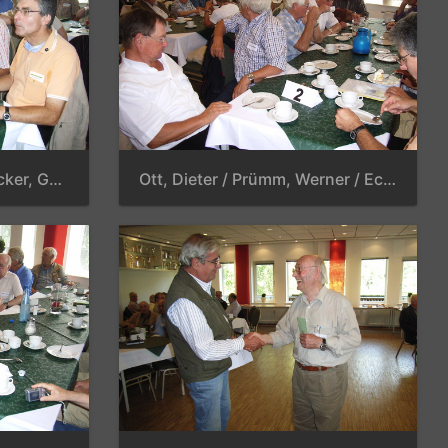
Schröder, Horst / Baerfacker, Gerth / Lehmann, Horst-Weerd / Schulze-Gattermann, Dr. Rolf / Masche, Bernd
Ott, Dieter / Prümm, Werner / Eckhardt, Hermann / Schrader, Horst / Lichter, Dieter / Talke, Herbert