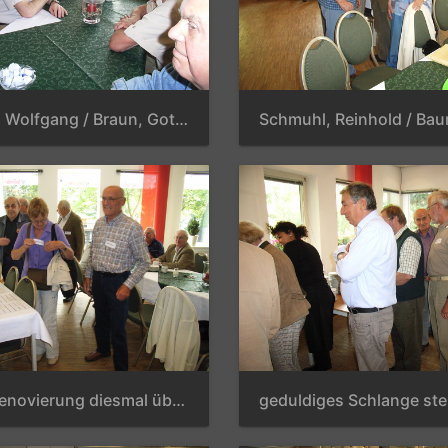
Most, Dr. Wolfgang / Braun, Gotthard / Elzener, Dieter / Klenke, Manfred / Wille, Reinhard / Helberg, Harald / Jachmann, Detlef
Wegen Renovierung diesmal über die Terrasse