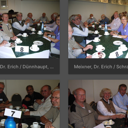
Meixner, Dr. Erich / Dünnhaupt, Helmut / Schrader, Horst, K. / Seidel, Erwin / Schön, Wilfried / Kromrei, Hans-Georg / Schlonski, Steffen / Engelmann, Helga