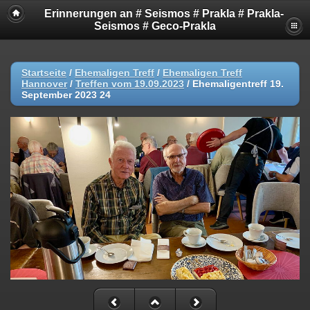
Erinnerungen an # Seismos # Prakla # Prakla-
Seismos # Geco-Prakla
Startseite
/
Ehemaligen Treff
/
Ehemaligen Treff
Hannover
/
Treffen vom 19.09.2023
/
Ehemaligentreff 19.
September 2023 24