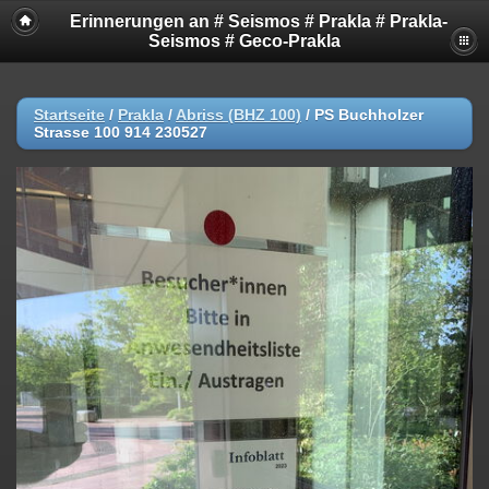
Erinnerungen an # Seismos # Prakla # Prakla-
Seismos # Geco-Prakla
Startseite
/
Prakla
/
Abriss (BHZ 100)
/
PS Buchholzer
Strasse 100 914 230527