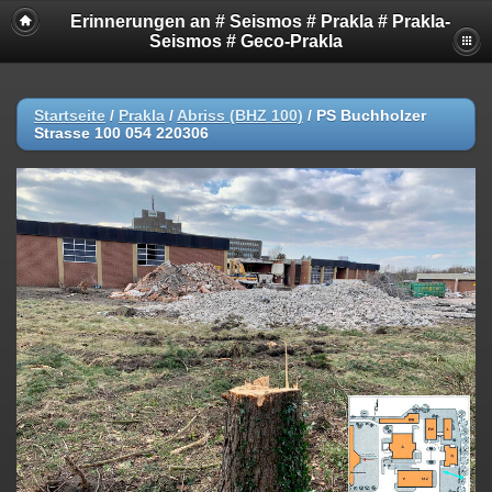
Erinnerungen an # Seismos # Prakla # Prakla-
Seismos # Geco-Prakla
Startseite
/
Prakla
/
Abriss (BHZ 100)
/
PS Buchholzer
Strasse 100 054 220306