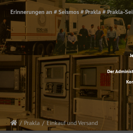
Erinnerungen an # Seismos # Prakla # Prakla-Se
J
Der Administ
Kom
Prakla
Einkauf und Versand