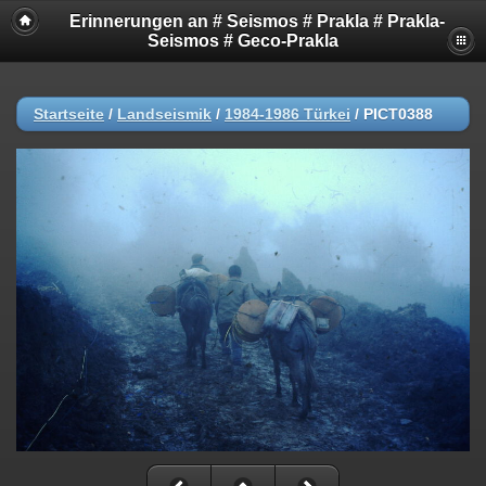
Erinnerungen an # Seismos # Prakla # Prakla-
Seismos # Geco-Prakla
Startseite
/
Landseismik
/
1984-1986 Türkei
/
PICT0388