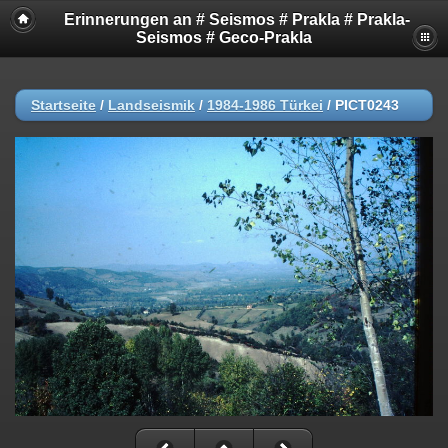
Erinnerungen an # Seismos # Prakla # Prakla-
Seismos # Geco-Prakla
Startseite
/
Landseismik
/
1984-1986 Türkei
/
PICT0243