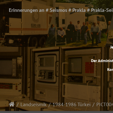
Erinnerungen an # Seismos # Prakla # Prakla-Se
J
Der Administ
Kom
Landseismik
1984-1986 Türkei
PICT00