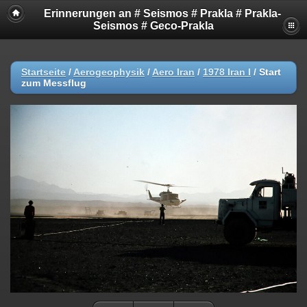
Erinnerungen an # Seismos # Prakla # Prakla-
Seismos # Geco-Prakla
Startseite
/
Aerogeophysik
/
Aero Iran
/
1978 Iran I
/
Start
zum Messflug