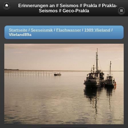
Erinnerungen an # Seismos # Prakla # Prakla-
Seismos # Geco-Prakla
Startseite
/
Seeseismik
/
Flachwasser
/
1989 Vlieland
/
Vlieland89a