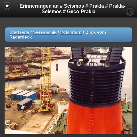
Erinnerungen an # Seismos # Prakla # Prakla-
Seismos # Geco-Prakla
Startseite
/
Seeseismik
/
Polarstern
/
Blick vom
Radardeck