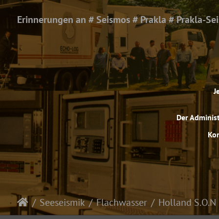
Erinnerungen an # Seismos # Prakla # Prakla-Se
J
Der Administ
Kom
Seeseismik
Flachwasser
Holland S.O.N