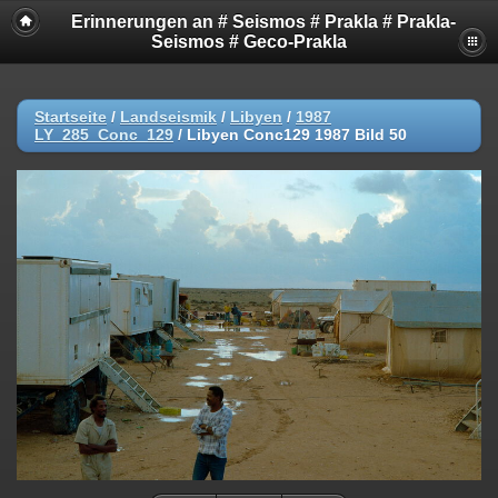
Erinnerungen an # Seismos # Prakla # Prakla-
Seismos # Geco-Prakla
Startseite
/
Landseismik
/
Libyen
/
1987
LY_285_Conc_129
/
Libyen Conc129 1987 Bild 50