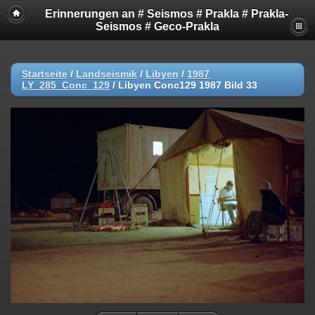
Erinnerungen an # Seismos # Prakla # Prakla-
Seismos # Geco-Prakla
Startseite
/
Landseismik
/
Libyen
/
1987
LY_285_Conc_129
/
Libyen Conc129 1987 Bild 33