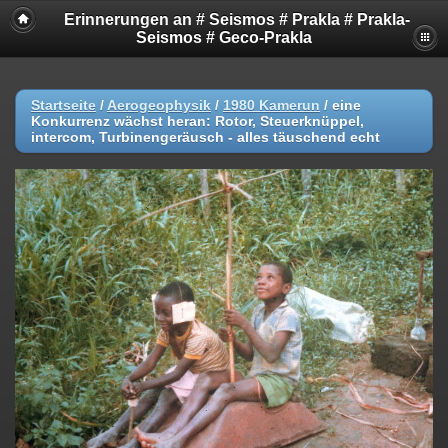
Erinnerungen an # Seismos # Prakla # Prakla-
Seismos # Geco-Prakla
Startseite
/
Aerogeophysik
/
1980 Kamerun
/
eine
Konkurrenz wächst heran: Rotor, Steuerknüppel,
intercom, Turbinengeräusch - alles täuschend echt