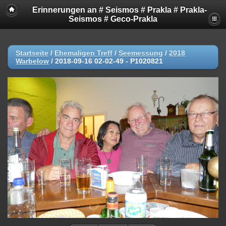
Erinnerungen an # Seismos # Prakla # Prakla-
Seismos # Geco-Prakla
Startseite
/
Ehemaligen Treff
/
Seemessung
/
2018
Warbelow
/
2018-09-16 02-02-49 - P1020821