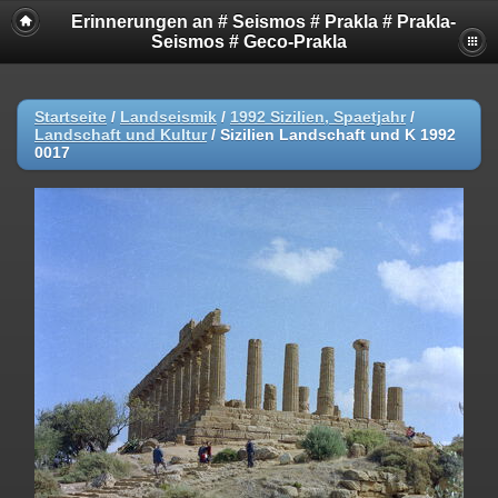
Erinnerungen an # Seismos # Prakla # Prakla-
Seismos # Geco-Prakla
Startseite
/
Landseismik
/
1992 Sizilien, Spaetjahr
/
Landschaft und Kultur
/
Sizilien Landschaft und K 1992
0017