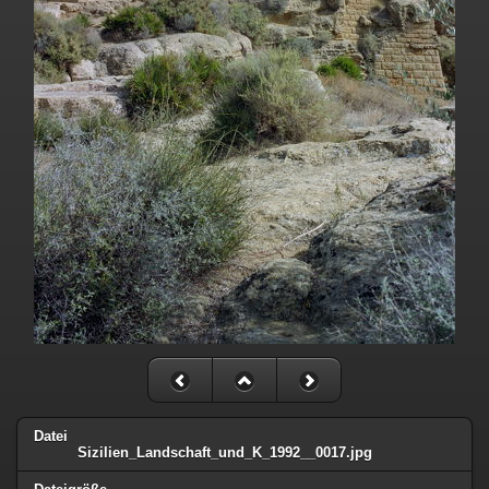
Datei
Sizilien_Landschaft_und_K_1992__0017.jpg