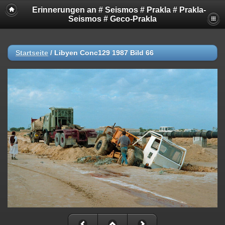
Erinnerungen an # Seismos # Prakla # Prakla-
Seismos # Geco-Prakla
Startseite
/
Libyen Conc129 1987 Bild 66